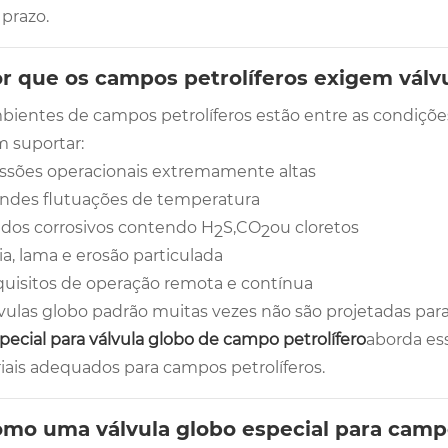
 prazo.
or que os campos petrolíferos exigem válv
bientes de campos petrolíferos estão entre as condições 
 suportar:
ssões operacionais extremamente altas
ndes flutuações de temperatura
idos corrosivos contendo H
S,CO
ou cloretos
2
2
ia, lama e erosão particulada
uisitos de operação remota e contínua
lvulas globo padrão muitas vezes não são projetadas par
pecial para válvula globo de campo petrolífero
aborda es
iais adequados para campos petrolíferos.
omo uma válvula globo especial para camp