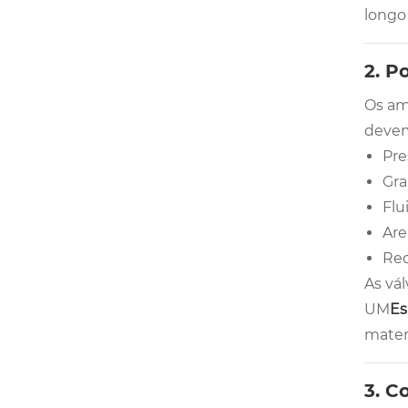
longo
2. P
Os am
devem
Pre
Gra
Flu
Are
Req
As vá
UM
Es
mater
3. C