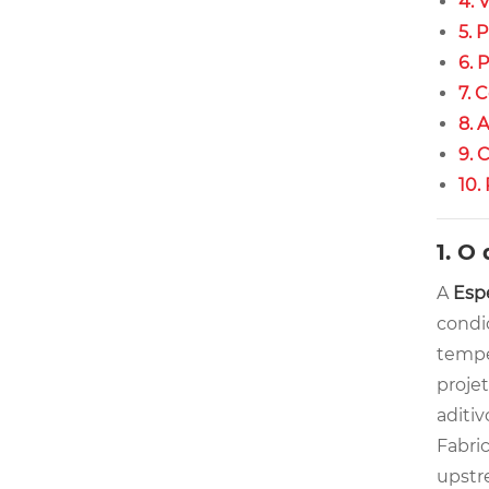
4. 
5. 
6. 
7. 
8. 
9. 
10.
1. O
A
Espe
condi
temper
projet
aditiv
Fabri
upstr