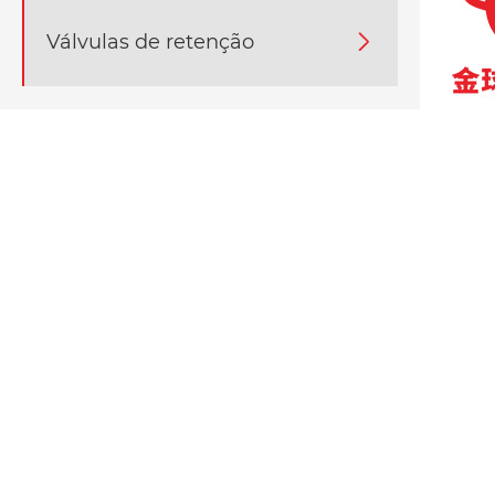
Válvulas de retenção
