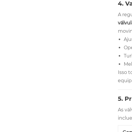
4. V
A reg
válvu
movim
Aju
Ope
Tur
Mel
Isso t
equip
5. P
As vál
inclu