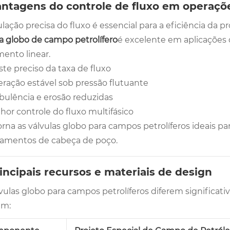
antagens do controle de fluxo em operaçõ
ulação precisa do fluxo é essencial para a eficiência da
la globo de campo petrolífero
é excelente em aplicações
ento linear.
ste preciso da taxa de fluxo
ração estável sob pressão flutuante
bulência e erosão reduzidas
hor controle do fluxo multifásico
orna as válvulas globo para campos petrolíferos ideais p
amentos de cabeça de poço.
rincipais recursos e materiais de design
vulas globo para campos petrolíferos diferem significat
em: