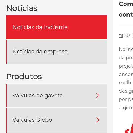
Como
Notícias
cont
Notícias da indústria
202
Na in
Notícias da empresa
da pr
proje
encon
Produtos
melho
desig
Válvulas de gaveta

por p
e ger
Válvulas Globo
