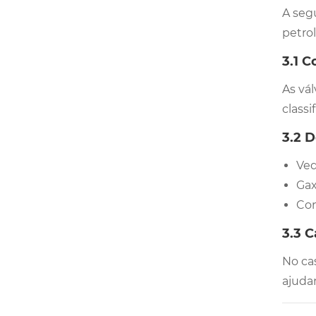
A seg
petro
3.1 
As vá
class
3.2 
Ved
Gax
Con
3.3 
No ca
ajuda