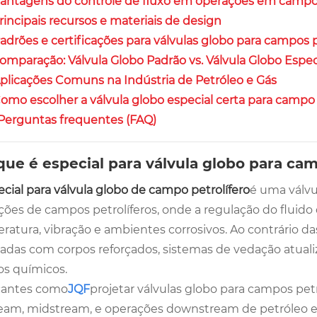
Vantagens do controle de fluxo em operações em campos
Principais recursos e materiais de design
Padrões e certificações para válvulas globo para campos p
Comparação: Válvula Globo Padrão vs. Válvula Globo Espe
Aplicações Comuns na Indústria de Petróleo e Gás
Como escolher a válvula globo especial certa para campo 
 Perguntas frequentes (FAQ)
 que é especial para válvula globo para ca
cial para válvula globo de campo petrolífero
é uma válvu
ções de campos petrolíferos, onde a regulação do fluido 
atura, vibração e ambientes corrosivos. Ao contrário das
adas com corpos reforçados, sistemas de vedação atualiza
os químicos.
cantes como
JQF
projetar válvulas globo para campos petr
eam, midstream, e operações downstream de petróleo e 