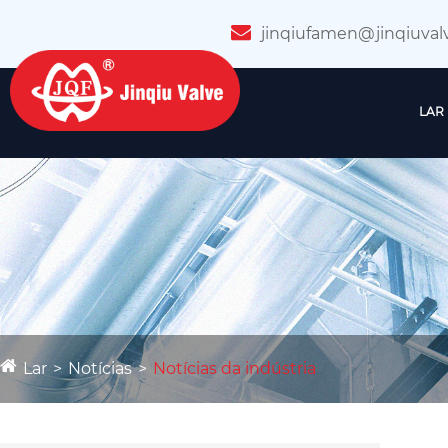
jinqiufamen@jinqiuval
LAR
Lar
Notícias
Notícias da indústria